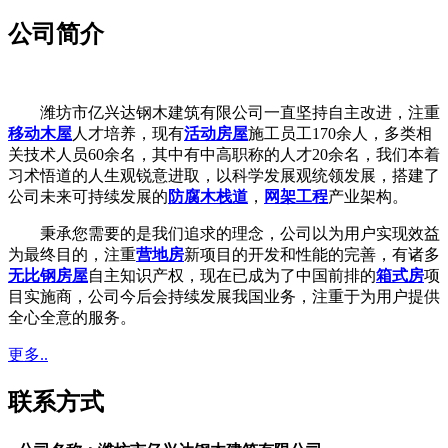
公司简介
潍坊市亿兴达钢木建筑有限公司一直坚持自主改进，注重
移动木屋
人才培养，现有
活动房屋
施工员工170余人，多类相
关技术人员60余名，其中有中高职称的人才20余名，我们本着
习术悟道的人生观锐意进取，以科学发展观统领发展，搭建了
公司未来可持续发展的
防腐木栈道
，
网架工程
产业架构。
秉承您需要的是我们追求的理念，公司以为用户实现效益
为最终目的，注重
营地房
新项目的开发和性能的完善，有诸多
无比钢房屋
自主知识产权，现在已成为了中国前排的
箱式房
项
目实施商，公司今后会持续发展我国业务，注重于为用户提供
全心全意的服务。
更多..
联系方式