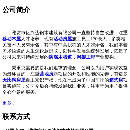
公司简介
潍坊市亿兴达钢木建筑有限公司一直坚持自主改进，注重
移动木屋
人才培养，现有
活动房屋
施工员工170余人，多类相
关技术人员60余名，其中有中高职称的人才20余名，我们本着
习术悟道的人生观锐意进取，以科学发展观统领发展，搭建了
公司未来可持续发展的
防腐木栈道
，
网架工程
产业架构。
秉承您需要的是我们追求的理念，公司以为用户实现效益
为最终目的，注重
营地房
新项目的开发和性能的完善，有诸多
无比钢房屋
自主知识产权，现在已成为了中国前排的
箱式房
项
目实施商，公司今后会持续发展我国业务，注重于为用户提供
全心全意的服务。
更多..
联系方式