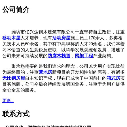
公司简介
潍坊市亿兴达钢木建筑有限公司一直坚持自主改进，注重
移动木屋
人才培养，现有
活动房屋
施工员工170余人，多类相
关技术人员60余名，其中有中高职称的人才20余名，我们本着
习术悟道的人生观锐意进取，以科学发展观统领发展，搭建了
公司未来可持续发展的
防腐木栈道
，
网架工程
产业架构。
秉承您需要的是我们追求的理念，公司以为用户实现效益
为最终目的，注重
营地房
新项目的开发和性能的完善，有诸多
无比钢房屋
自主知识产权，现在已成为了中国前排的
箱式房
项
目实施商，公司今后会持续发展我国业务，注重于为用户提供
全心全意的服务。
更多..
联系方式