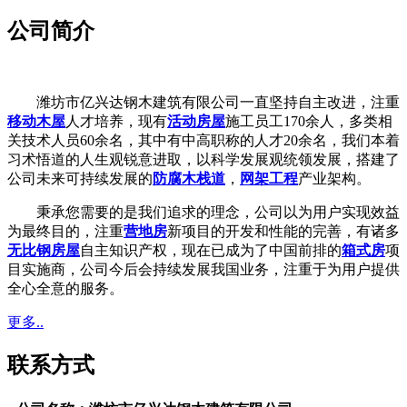
公司简介
潍坊市亿兴达钢木建筑有限公司一直坚持自主改进，注重
移动木屋
人才培养，现有
活动房屋
施工员工170余人，多类相
关技术人员60余名，其中有中高职称的人才20余名，我们本着
习术悟道的人生观锐意进取，以科学发展观统领发展，搭建了
公司未来可持续发展的
防腐木栈道
，
网架工程
产业架构。
秉承您需要的是我们追求的理念，公司以为用户实现效益
为最终目的，注重
营地房
新项目的开发和性能的完善，有诸多
无比钢房屋
自主知识产权，现在已成为了中国前排的
箱式房
项
目实施商，公司今后会持续发展我国业务，注重于为用户提供
全心全意的服务。
更多..
联系方式