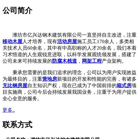
公司简介
潍坊市亿兴达钢木建筑有限公司一直坚持自主改进，注重
移动木屋
人才培养，现有
活动房屋
施工员工170余人，多类相
关技术人员60余名，其中有中高职称的人才20余名，我们本着
习术悟道的人生观锐意进取，以科学发展观统领发展，搭建了
公司未来可持续发展的
防腐木栈道
，
网架工程
产业架构。
秉承您需要的是我们追求的理念，公司以为用户实现效益
为最终目的，注重
营地房
新项目的开发和性能的完善，有诸多
无比钢房屋
自主知识产权，现在已成为了中国前排的
箱式房
项
目实施商，公司今后会持续发展我国业务，注重于为用户提供
全心全意的服务。
更多..
联系方式