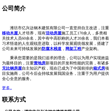
公司简介
潍坊市亿兴达钢木建筑有限公司一直坚持自主改进，注重
移动木屋
人才培养，现有
活动房屋
施工员工170余人，多类相
关技术人员60余名，其中有中高职称的人才20余名，我们本着
习术悟道的人生观锐意进取，以科学发展观统领发展，搭建了
公司未来可持续发展的
防腐木栈道
，
网架工程
产业架构。
秉承您需要的是我们追求的理念，公司以为用户实现效益
为最终目的，注重
营地房
新项目的开发和性能的完善，有诸多
无比钢房屋
自主知识产权，现在已成为了中国前排的
箱式房
项
目实施商，公司今后会持续发展我国业务，注重于为用户提供
全心全意的服务。
更多..
联系方式