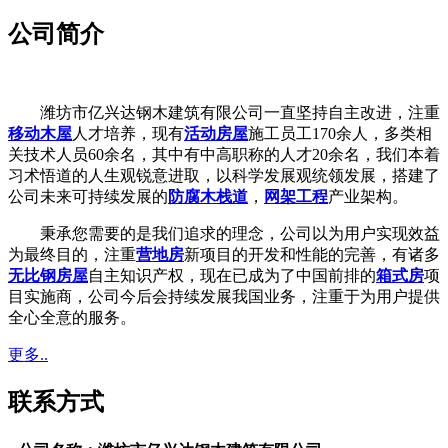
公司简介
潍坊市亿兴达钢木建筑有限公司一直坚持自主改进，注重
移动木屋
人才培养，现有
活动房屋
施工员工170余人，多类相
关技术人员60余名，其中有中高职称的人才20余名，我们本着
习术悟道的人生观锐意进取，以科学发展观统领发展，搭建了
公司未来可持续发展的
防腐木栈道
，
网架工程
产业架构。
秉承您需要的是我们追求的理念，公司以为用户实现效益
为最终目的，注重
营地房
新项目的开发和性能的完善，有诸多
无比钢房屋
自主知识产权，现在已成为了中国前排的
箱式房
项
目实施商，公司今后会持续发展我国业务，注重于为用户提供
全心全意的服务。
更多..
联系方式