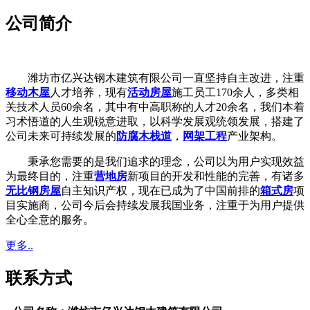
公司简介
潍坊市亿兴达钢木建筑有限公司一直坚持自主改进，注重
移动木屋
人才培养，现有
活动房屋
施工员工170余人，多类相
关技术人员60余名，其中有中高职称的人才20余名，我们本着
习术悟道的人生观锐意进取，以科学发展观统领发展，搭建了
公司未来可持续发展的
防腐木栈道
，
网架工程
产业架构。
秉承您需要的是我们追求的理念，公司以为用户实现效益
为最终目的，注重
营地房
新项目的开发和性能的完善，有诸多
无比钢房屋
自主知识产权，现在已成为了中国前排的
箱式房
项
目实施商，公司今后会持续发展我国业务，注重于为用户提供
全心全意的服务。
更多..
联系方式